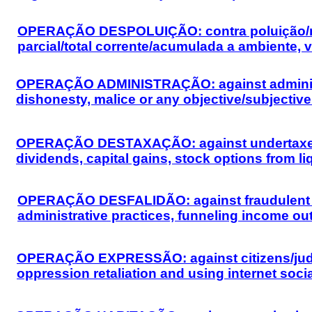
OPERAÇÃO DESPOLUIÇÃO: contra poluição/reg
parcial/total corrente/acumulada a ambiente, 
OPERAÇÃO ADMINISTRAÇÃO: against administrati
dishonesty, malice or any objective/subjecti
OPERAÇÃO DESTAXAÇÃO: against undertaxed hi
dividends, capital gains, stock options from li
OPERAÇÃO DESFALIDÃO: against fraudulent ban
administrative practices, funneling income out
OPERAÇÃO EXPRESSÃO: against citizens/judges 
oppression retaliation and using internet soci