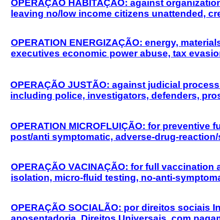
OPERAÇÃO HABITAÇÃO: against organizations c
leaving no/low income citizens unattended, crea
OPERATION ENERGIZAÇÃO: energy, materials, mo
executives economic power abuse, tax evasion, 
OPERAÇÃO JUSTÃO: against judicial process fr
including police, investigators, defenders, pr
OPERATION MICROFLUIÇÃO: for preventive full m
post/anti symptomatic, adverse-drug-reaction
OPERAÇÃO VACINAÇÃO: for full vaccination an
isolation, micro-fluid testing, no-anti-sympto
OPERAÇÃO SOCIALÃO: por direitos sociais Ind
aposentadoria, Direitos Universais, com paga