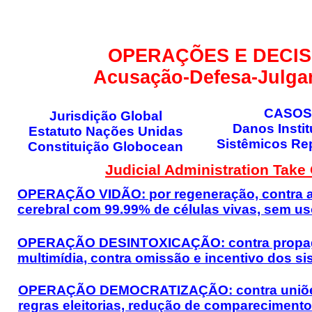
DECISÕES GLOBAI
OPERAÇÕES E DECI
Acusação-Defesa-Julg
CASOS
Jurisdição Global
Danos Insti
Estatuto Nações Unidas
Sistêmicos Re
Constituição Globocean
Judicial Administration Take
OPERAÇÃO VIDÃO: por regeneração, contra a
cerebral com 99.99% de células vivas, sem us
OPERAÇÃO DESINTOXICAÇÃO: contra propagand
multimídia, contra omissão e incentivo dos si
OPERAÇÃO DEMOCRATIZAÇÃO: contra uniões 
regras eleitorias, redução de compareciment